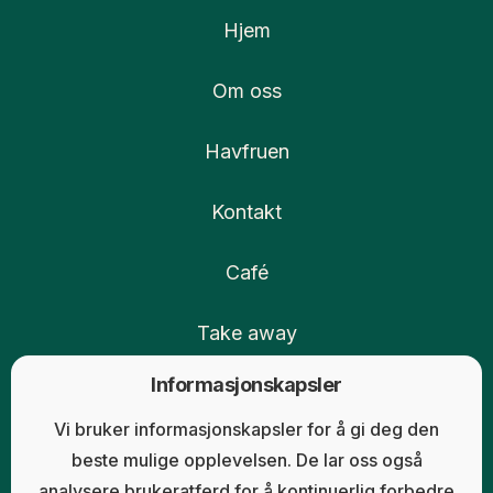
Hjem
Om oss
Havfruen
Kontakt
Café
Take away
Informasjonskapsler
Catering
Vi bruker informasjonskapsler for å gi deg den
Kaker
beste mulige opplevelsen. De lar oss også
analysere brukeratferd for å kontinuerlig forbedre