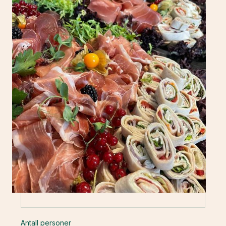
Send oss en
forespørsel
Navn
E-postadresse
Telefon
Antall personer